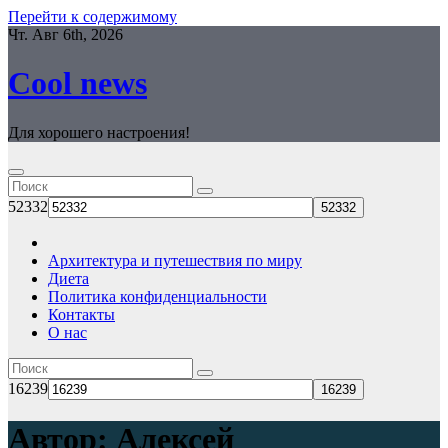
Перейти к содержимому
Чт. Авг 6th, 2026
Cool news
Для хорошего настроения!
52332
Архитектура и путешествия по миру
Диета
Политика конфиденциальности
Контакты
О нас
16239
Автор:
Алексей