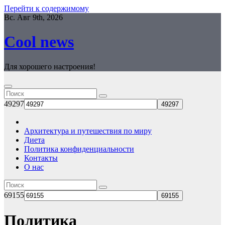
Перейти к содержимому
Вс. Авг 9th, 2026
Cool news
Для хорошего настроения!
49297
Архитектура и путешествия по миру
Диета
Политика конфиденциальности
Контакты
О нас
69155
Политика