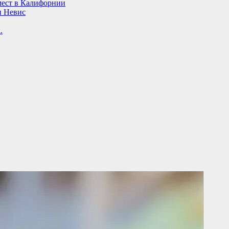
мест в Калифорнии
и Невис
.