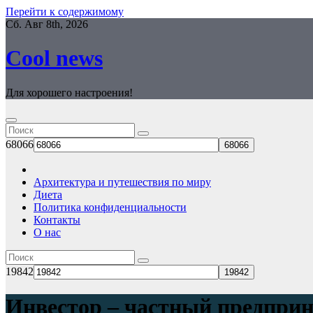
Перейти к содержимому
Сб. Авг 8th, 2026
Cool news
Для хорошего настроения!
68066
Архитектура и путешествия по миру
Диета
Политика конфиденциальности
Контакты
О нас
19842
Инвестор – частный предприн