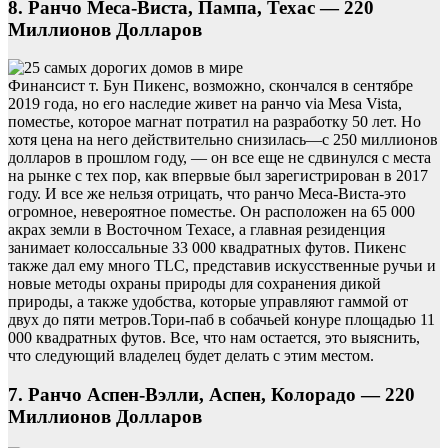
8. Ранчо Меса-Виста, Пампа, Техас — 220
Миллионов Долларов
Финансист т. Бун Пикенс, возможно, скончался в сентябре
2019 года, но его наследие живет на ранчо via Mesa Vista,
поместье, которое магнат потратил на разработку 50 лет. Но
хотя цена на него действительно снизилась—с 250 миллионов
долларов в прошлом году, — он все еще не сдвинулся с места
на рынке с тех пор, как впервые был зарегистрирован в 2017
году. И все же нельзя отрицать, что ранчо Меса-Виста-это
огромное, невероятное поместье. Он расположен на 65 000
акрах земли в Восточном Техасе, а главная резиденция
занимает колоссальные 33 000 квадратных футов. Пикенс
также дал ему много TLC, представив искусственные ручьи и
новые методы охраны природы для сохранения дикой
природы, а также удобства, которые управляют гаммой от
двух до пяти метров.Тори-паб в собачьей конуре площадью 11
000 квадратных футов. Все, что нам остается, это выяснить,
что следующий владелец будет делать с этим местом.
7. Ранчо Аспен-Вэлли, Аспен, Колорадо — 220
Миллионов Долларов