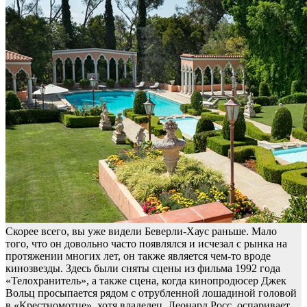
Скорее всего, вы уже видели Беверли-Хаус раньше. Мало
того, что он довольно часто появлялся и исчезал с рынка на
протяжении многих лет, он также является чем-то вроде
кинозвезды. Здесь были сняты сцены из фильма 1992 года
«Телохранитель», а также сцена, когда кинопродюсер Джек
Вольц просыпается рядом с отрубленной лошадиной головой
в «Крестномотце», хотя владелец, Леонард Росс, оспаривает