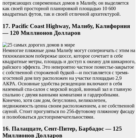
потрясающих современных домов в Малибу, он выделяется
как своей просторной планировкой площадью 10 600
квадратных футов, так и своей отличной архитектурой.
17. Pacific Coast Highway, Малибу, Калифорния
— 120 Миллионов Долларов
Немногие пляжные дома Малибу могут соперничать с этим на
тихоокеанском побережье шоссе, которое сочетает в себе
квадратные метры, площадь и доступ к океану для шикарного,
райского эффекта. Это невероятно частное поместье-закрытое
с собственной сторожевой будкой—и поставляется с тремя-
sгостевой дом tory расположен на участке площадью 2,9
АКРА. Основные удобства резиденции включают в себя
наземный спа-салон с морской водой, винный зал и главную
спальню с двумя ванными комнатами и гардеробными.
Конечно, хотя сам дом, безусловно, великолепен,
недвижимость ценна своим расположением, а не собственной
сауной. Стоит прогуляться по 256-футовому пляжному фасаду
и полюбоваться достопримечательностями.
16. Палаццате, Сент-Питер, Барбадос — 125
Миллионов Долларов