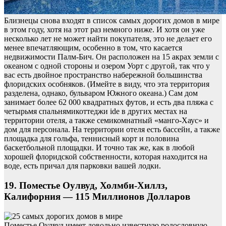
Близнецы снова входят в список самых дорогих домов в мире
в этом году, хотя на этот раз немного ниже. И хотя он уже
несколько лет не может найти покупателя, это не делает его
менее впечатляющим, особенно в том, что касается
недвижимости Палм-Бич. Он расположен на 15 акрах земли с
океаном с одной стороны и озером Уорт с другой, так что у
вас есть двойное пространство набережной большинства
флоридских особняков. (Имейте в виду, что эта территория
разделена, однако, бульваром Южного океана.) Сам дом
занимает более 62 000 квадратных футов, и есть два пляжа с
четырьмя спальнямикоттеджи ide в других местах на
территории отеля, а также семикомнатный «манго-Хаус» и
дом для персонала. На территории отеля есть бассейн, а также
площадка для гольфа, теннисный корт и половина
баскетбольной площадки. И точно так же, как в любой
хорошей флоридской собственности, которая находится на
воде, есть причал для парковки вашей лодки.
19. Поместье Оулвуд, Холмби-Хиллз,
Калифорния — 115 Миллионов Долларов
Поместье Оулвуд имеет довольно известную родословную.