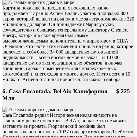
Картина пока ещё непроданных роскошных ранчо
продолжается с ранчо Аспен-Вэлли, участок площадью 800
акров, который вышел на рынок в мае за астрономические 220
миллионов долларов. Он принадлежит Чарифу суки,
соучредителю и бывшему генеральному директору Cheniere
Energy, который в свое время был самым
высокооплачиваемым исполнительным директором в США.
Очевидно, что часть этих изменений пошла на ранчо, которое
включает в себя более 34 000 квадратных футов жилой
недвижимости—всего восемь домов на заказ—и 10 000
квадратных футов эксплуатационных объектов, включая
конюшню, гараж с помещением для четырехколесных
автомобилей и снегоходов и многое другое. И это всего в 10
милях от Аспена-отличная новость для лыжного набора.
6. Casa Encantada, Bel Air, Калифорния — $ 225
Млн
Casa Encantada-редкая Историческая недвижимость на
глянцевом рынке новостроек Bel Air, но даже это не может
заставить ее продать. Георгианский особняк был
первоначально построен в 1937 году архитектором Джеймсом