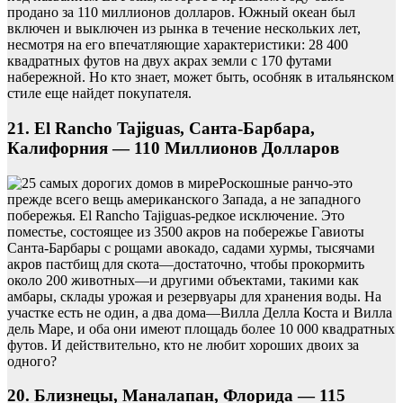
продано за 110 миллионов долларов. Южный океан был
включен и выключен из рынка в течение нескольких лет,
несмотря на его впечатляющие характеристики: 28 400
квадратных футов на двух акрах земли с 170 футами
набережной. Но кто знает, может быть, особняк в итальянском
стиле еще найдет покупателя.
21. El Rancho Tajiguas, Санта-Барбара,
Калифорния — 110 Миллионов Долларов
Роскошные ранчо-это
прежде всего вещь американского Запада, а не западного
побережья. El Rancho Tajiguas-редкое исключение. Это
поместье, состоящее из 3500 акров на побережье Гавиоты
Санта-Барбары с рощами авокадо, садами хурмы, тысячами
акров пастбищ для скота—достаточно, чтобы прокормить
около 200 животных—и другими объектами, такими как
амбары, склады урожая и резервуары для хранения воды. На
участке есть не один, а два дома—Вилла Делла Коста и Вилла
дель Маре, и оба они имеют площадь более 10 000 квадратных
футов. И действительно, кто не любит хороших двоих за
одного?
20. Близнецы, Маналапан, Флорида — 115