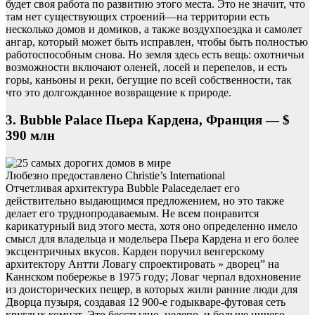
будет своя работа по развитию этого места. Это не значит, что
там нет существующих строений—на территории есть
несколько домов и домиков, а также воздухпоездка и самолет
ангар, который может быть исправлен, чтобы быть полностью
работоспособным снова. Но земля здесь есть вещь: охотничьи
возможности включают оленей, лосей и перепелов, и есть
горы, каньоны и реки, бегущие по всей собственности, так
что это долгожданное возвращение к природе.
3. Bubble Palace Пьера Кардена, Франция — $
390 млн
Любезно предоставлено Christie’s International
Отчетливая архитектура Bubble Palaceделает его
действительно выдающимся предложением, но это также
делает его труднопродаваемым. Не всем понравится
карикатурный вид этого места, хотя оно определенно имело
смысл для владельца и модельера Пьера Кардена и его более
эксцентричных вкусов. Карден поручил венгерскому
архитектору Антти Ловагу спроектировать » дворец” на
Каннском побережье в 1975 году; Ловаг черпал вдохновение
из доисторических пещер, в которых жили ранние люди для
Дворца пузыря, создавая 12 900-е годыкваре-футовая сеть
круглых комнат. Это бесстыдно, нелепо, и больше ничего