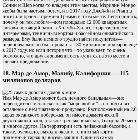
Сонни и Шер когда-то владели этим местом, Мэрилин Монро
якобы была частым гостем, и в 2017 году Джей-Зи и Рианна
посетили бранч с премией Грэмми в этом месте. Легко понять,
почему он так любим—дом площадью 12 000 квадратных
футов-настоящий оазис в Холмби-Хиллз, с царственными
интерьерами, теннисным кортом и бассейном олимпийского
размера. Ему было немного трудно найти покупателя—
первоначально он был продан за 180 миллионов долларов еще
в 2017 году, но если история что—то указывает, то очень
возможно, что другая знаменитость купится на это место и
сделает предложение.
18. Мар-де-Амор, Малибу, Калифорния — 115
миллионов долларов
Имя Мар де Амор может быть немного банальным—оно
переводится с испанского как “море любви”—но почти все
остальное о нем тщательно продумано. Расположенный на 2,6
акрах океанского побережья, он имеет драматический
двухэтажный вход, а также тренажерный зал, Театр на 20 мест
и многое другое. На территории есть пейзажный бассейн, а
также, очевидно, выход к океану, теннисный корт и
подземный гараж на восемь машин. Один из самых