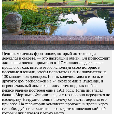
Ценник «зеленых фронтонов», который до этого года
держался в секрете, — это настоящий обман. Он превосходит
даже наши оценки примерно в 117 миллионов долларов с
прошлого года, вместо этого используя свою историю и
посевные площади, чтобы попытаться найти покупателя на
130 миллионов долларов. И там, конечно, много и того, и
другого: дом расположен на 74 акрах земли в Вудсайде, и
первоначальный дом сохранился с тех пор, как он был
первоначально построен еще в 1911 году. Тогда им владел
банкир Мортимер Флейшхакер, и с тех пор оно передается по
наследству. Нетрудно понять, почему они хотят держать его
при себе. На территории комплекса проложены тропы через
секвойи, дубы и эвкалипты—есть даже мишленовский паб,
который прилагается к этому месту.