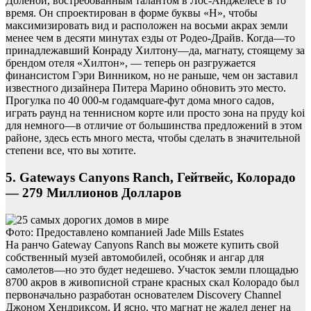
Доленой, востребованным талантом в Лос-Анджелесе в то
время. Он спроектирован в форме буквы «Н», чтобы
максимизировать вид и расположен на восьми акрах земли
менее чем в десяти минутах езды от Родео-Драйв. Когда—то
принадлежавший Конраду Хилтону—да, магнату, стоящему за
брендом отеля «Хилтон», — теперь он разгружается
финансистом Гэри Винником, но не раньше, чем он заставил
известного дизайнера Питера Марино обновить это место.
Прогулка по 40 000-м годамquare-фут дома много садов,
играть раунд на теннисном корте или просто зона на пруду koi
для немного—в отличие от большинства предложений в этом
районе, здесь есть много места, чтобы сделать в значительной
степени все, что вы хотите.
5. Gateways Canyons Ranch, Гейтвейс, Колорадо
— 279 Миллионов Долларов
Фото: Предоставлено компанией Jade Mills Estates
На ранчо Gateway Canyons Ranch вы можете купить свой
собственный музей автомобилей, особняк и ангар для
самолетов—но это будет недешево. Участок земли площадью
8700 акров в живописной стране красных скал Колорадо был
первоначально разработан основателем Discovery Channel
Джоном Хендриксом. И ясно, что магнат не жалел денег на