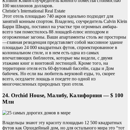
Кэлвин Кляйн-соучредитель конного поместья стоимостью
100 миллионов долларов.
Christie’s International Real Estate
Этот отель площадью 740 акров идеально подходит для
занятий конным спортом. Владелец, соучредитель Calvin Klein
Барри Шварц, поставил на участке три огромных амбара-
всего там поместилось 88 лошадей-плюс ипподром и
огороженные загоны. Ваши апартаменты столь же просторны
—главная резиденция представляет собой массивное здание
площадью 24 000 квадратных футов, спроектированное в
колониальном стиле, и в нем есть одна из самых
впечатляющих библиотек, которые мы видели, с двумя
этажами книг и винтовой лестницей. Кроме того, на
территории отеля есть 60-футовый бассейн, сады и Дом
бабочек. Но если вы любитель верховой езды, то, скорее
всего, оседлаете лошадь и поедете по одной из
многочисленных природных троп отеля.
24. Orchid House, Малибу, Калифорния — $ 100
Млн
Владельцы знают эту красоту площадью 12 500 квадратных
футов как Орхидейный дом, но для остального мира это “тот