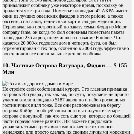
принадлежит особняку уже некоторое время, поскольку он
продается уже три года. Поместье площадью 42 АКРА имеет
один из лучших океанских фасадов в этом районе, а также
бассейн, спа-салон, теннисный корт и сад для медитации.
Первоначально построенный по заказу семьи Форд из Motor
company fame, он когда-то был основным поместьем пакета
площадью 235 акров, получившего название Fordune. Что
касается 20 000-х годовсам дом в четверть фута, он был
отремонтирован с тех пор, особенно в 2008 году, эффективно
восстановив все оригинальные детали особняка.
10. Частные Острова Ватувара, Фиджи — $ 155
Млн
Не стройте свой собственный курорт. Это главная приманка
островов Ватувара , так как вы, по сути, покупаете не просто
участок земли площадью 5187 акров но и набор роскошных
гостиничных вилл тоже. Все они расположены на берегу
острова Кайбу—в общей сложности вы получите четыре
острова с покупкой, так что есть еще три, которые по большей
части гораздо менее развиты. Вы можете продолжать
управлять этими тремя виллами в качестве их нового
менеджера или просто сделать их своими личными морскими