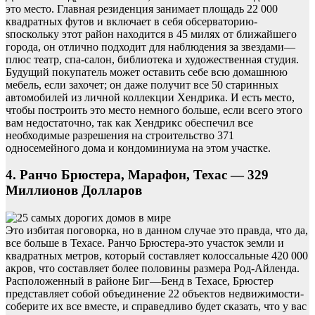
это место. Главная резиденция занимает площадь 22 000
квадратных футов и включает в себя обсерваторию-
sпоскольку этот район находится в 45 милях от ближайшего
города, он отлично подходит для наблюдения за звездами—
плюс театр, спа-салон, библиотека и художественная студия.
Будущий покупатель может оставить себе всю домашнюю
мебель, если захочет; он даже получит все 50 старинных
автомобилей из личной коллекции Хендрика. И есть место,
чтобы построить это место немного больше, если всего этого
вам недостаточно, так как Хендрикс обеспечил все
необходимые разрешения на строительство 371
односемейного дома и кондоминиума на этом участке.
4. Ранчо Брюстера, Марафон, Техас — 329
Миллионов Долларов
Это избитая поговорка, но в данном случае это правда, что да,
все больше в Техасе. Ранчо Брюстера-это участок земли и
квадратных метров, который составляет колоссальные 420 000
акров, что составляет более половины размера Род-Айленда.
Расположенный в районе Биг—Бенд в Техасе, Брюстер
представляет собой объединение 22 объектов недвижимости-
соберите их все вместе, и справедливо будет сказать, что у вас