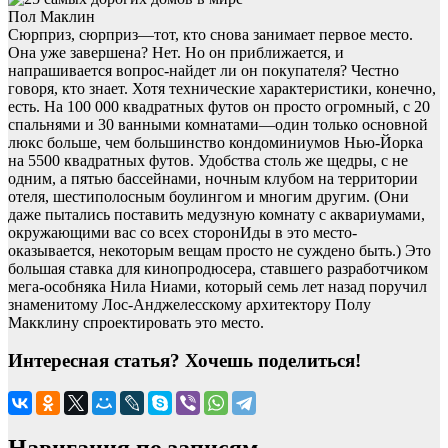
Пол Маклин
Сюрприз, сюрприз—тот, кто снова занимает первое место.
Она уже завершена? Нет. Но он приближается, и
напрашивается вопрос-найдет ли он покупателя? Честно
говоря, кто знает. Хотя технические характеристики, конечно,
есть. На 100 000 квадратных футов он просто огромный, с 20
спальнями и 30 ванными комнатами—один только основной
люкс больше, чем большинство кондоминиумов Нью-Йорка
на 5500 квадратных футов. Удобства столь же щедры, с не
одним, а пятью бассейнами, ночным клубом на территории
отеля, шестиполосным боулингом и многим другим. (Они
даже пытались поставить медузную комнату с аквариумами,
окружающими вас со всех сторонИды в это место-
оказывается, некоторым вещам просто не суждено быть.) Это
большая ставка для кинопродюсера, ставшего разработчиком
мега-особняка Нила Ниами, который семь лет назад поручил
знаменитому Лос-Анджелесскому архитектору Полу
Макклину спроектировать это место.
Интересная статья? Хочешь поделиться!
Навигация по записям