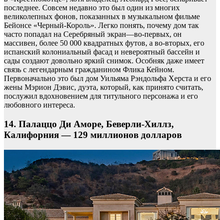
последнее. Совсем недавно это был один из многих
великолепных фонов, показанных в музыкальном фильме
Бейонсе «Черный-Король». Легко понять, почему дом так
часто попадал на Серебряный экран—во-первых, он
массивен, более 50 000 квадратных футов, а во-вторых, его
испанский колониальный фасад и невероятный бассейн и
сады создают довольно яркий снимок. Особняк даже имеет
связь с легендарным гражданином Флика Кейном.
Первоначально это был дом Уильяма Рэндольфа Херста и его
жены Мэрион Дэвис, дуэта, который, как принято считать,
послужил вдохновением для титульного персонажа и его
любовного интереса.
14. Палаццо Ди Аморе, Беверли-Хиллз,
Калифорния — 129 миллионов долларов