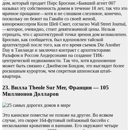
дом, который продает Пирс Броснан.»Бывший агент 007
называл эту собственность домом в течение 18 лет, так что это
мрачное прощание—хотя и не слишком слезливое, конечно,
поскольку он бежит на Гавайи со своей женой,
кинорежиссером Кили Шей Смит, согласно Wall Street Journal,
—которое, очевидно, стоит девятизначной цены. Нельзя
отрицать, что с архитектурной точки зрения дом великолепен.
Броснан, как сообщается, был вдохновлен тайской
архитектурой после того, как его время съемок Die Another
Day в Таиланде и заключил контракт с архитекторами
Ральфом и Россом Андерсонами на создание ТИК-
центрической недвижимости. Так что, хотя вдохновение
может быть связано с Джеймсом Бондом, это выглядит более
роскошным курортом, чем секретная шпионская штаб-
квартира.
23. Вилла Theole Sur Mer, Франция — 105
Миллионов Долларов
Это каннское поместье не похоже на другие. Во всяком
случае, это скорее 164-футовый пейзажный бассейн с
несколькими кроватями и ваннами. Его окружают четыре