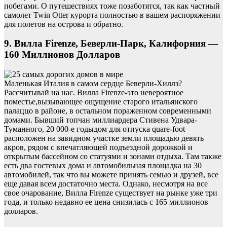
побегами. О путешествиях тоже позаботятся, так как частный
самолет Twin Otter курорта полностью в вашем распоряжении
для полетов на острова и обратно.
9. Вилла Firenze, Беверли-Парк, Калифорния —
160 Миллионов Долларов
Маленькая Италия в самом сердце Беверли-Хиллз?
Рассчитывай на нас. Вилла Firenze-это невероятное
поместье,вызывающее ощущение старого итальянского
палаццо в районе, в остальном пораженном современными
домами. Бывший топчан миллиардера Стивена Удвара-
Туманного, 20 000-е годыдом для отпуска quare-foot
расположен на завидном участке земли площадью девять
акров, рядом с впечатляющей подъездной дорожкой и
открытым бассейном со статуями и зонами отдыха. Там также
есть два гостевых дома и автомобильная площадка на 30
автомобилей, так что вы можете принять семью и друзей, все
еще давая всем достаточно места. Однако, несмотря на все
свое очарование, Вилла Firenze существует на рынке уже три
года, и только недавно ее цена снизилась с 165 миллионов
долларов.