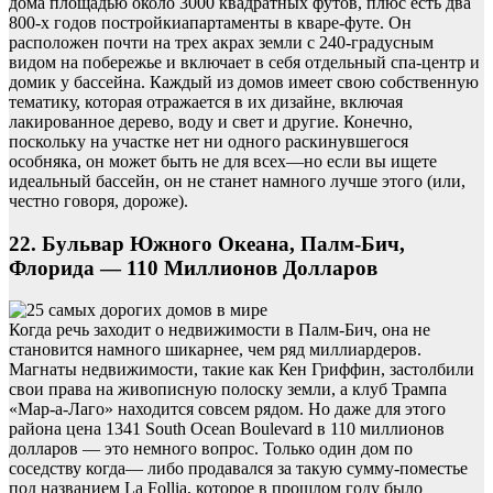
дома площадью около 3000 квадратных футов, плюс есть два
800-х годов постройкиапартаменты в кваре-футе. Он
расположен почти на трех акрах земли с 240-градусным
видом на побережье и включает в себя отдельный спа-центр и
домик у бассейна. Каждый из домов имеет свою собственную
тематику, которая отражается в их дизайне, включая
лакированное дерево, воду и свет и другие. Конечно,
поскольку на участке нет ни одного раскинувшегося
особняка, он может быть не для всех—но если вы ищете
идеальный бассейн, он не станет намного лучше этого (или,
честно говоря, дороже).
22. Бульвар Южного Океана, Палм-Бич,
Флорида — 110 Миллионов Долларов
Когда речь заходит о недвижимости в Палм-Бич, она не
становится намного шикарнее, чем ряд миллиардеров.
Магнаты недвижимости, такие как Кен Гриффин, застолбили
свои права на живописную полоску земли, а клуб Трампа
«Мар-а-Лаго» находится совсем рядом. Но даже для этого
района цена 1341 South Ocean Boulevard в 110 миллионов
долларов — это немного вопрос. Только один дом по
соседству когда— либо продавался за такую сумму-поместье
под названием La Follia, которое в прошлом году было