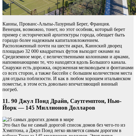
Канны, Прованс-Альпы-Лазурный Берег, Франция.
Венеция, возможно, тонет, но этот особняк, который берет
пример с исторической архитектуры города, обещает быть
гораздо более надежным капиталовложением.
Расположенный почти на шести акрах, Каннский дворец
площадью 32 000 квадратных футов выходит окнами на
Средиземное море, с величественными колоннами и арками,
напоминающими те, что находятся вдоль Большого канала.
Снаружи есть дорожка, окруженная мелководьем и фонтанами
со всех сторон, а также бассейн с большим количеством места
для отдыха поблизости. И как в любом хорошем итальянском
поместье, в этом есть довольно впечатляющий винный
погреб.
11. 90 Джул Понд Драйв, Саутгемптон, Нью-
Йорк — 145 Миллионов Долларов
Это был бы не самый дорогой список домов без чего-то из
Хэмптона, а Джул Понд легко является самым дорогим в
районе Тони за 145 миллионов долларов. Этот титул